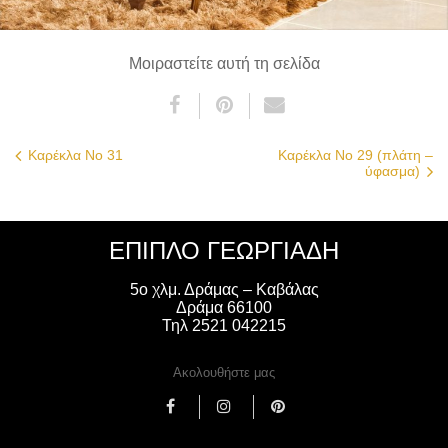
Μοιραστείτε αυτή τη σελίδα
Καρέκλα Νο 31
Καρέκλα Νο 29 (πλάτη –
ύφασμα)
ΈΠΙΠΛΟ ΓΕΩΡΓΙΑΔΗ
5ο χλμ. Δράμας – Καβάλας
Δράμα 66100
Τηλ 2521 042215
Ακολουθήστε μας